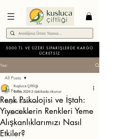
5000 TL VE ÜZERİ SİPARİŞLERDE KARGO
ÜCRETSİZ
Yazı
All Posts
Kuşluca Çiftliği
All Posts
8 Ara 2024
2 dakikada okunur
Renk Psikolojisi ve İştah:
Sağlıklı Beslenme
Yiyeceklerin Renkleri Yeme
Doğal Ürünler
Alışkanlıklarımızı Nasıl
Etkiler?