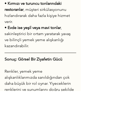
• 
Kırmızı ve turuncu tonlarındaki 
restoranlar
, müşteri sirkülasyonunu 
hızlandırarak daha fazla kişiye hizmet 
verir.
• 
Evde ise yeşil veya mavi tonlar
, 
sakinleştirici bir ortam yaratarak yavaş 
ve bilinçli yemek yeme alışkanlığı 
kazandırabilir.
Sonuç: Görsel Bir Ziyafetin Gücü
Renkler, yemek yeme 
alışkanlıklarımızda sanıldığından çok 
daha büyük bir rol oynar. Yiyeceklerin 
renklerini ve sunumlarını doğru şekilde 
kullanarak hem iştahımızı kontrol 
edebilir hem de yemeklerimizi daha 
keyifli hale getirebiliriz.