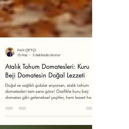
Ferit ÇİFTÇİ
15 Haz
3 dakikada okunur
Atalık Tohum Domatesleri: Kuru
Beji Domatesin Doğal Lezzeti
Doğal ve sağlıklı gıdalar arıyorsan, atalık tohum
domatesleri tam sana göre! Özellikle kuru beji
domates gibi geleneksel çeşitler, hem lezzet hem
de sağlık açısından fark yaratıyor. Bu yazıda, atalık
tohum domateslerinin özelliklerini, yetiştirme
yöntemlerini ve kuru beji domatesin neden özel