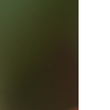
olduğunu anlatacağım. Hadi başlayalım! Atalık
Tohum Domatesleri Nedir? Atalık tohum
domatesleri, nesilden nesile aktarılan, genetiğiyle
oynanmamış doğal tohumlardır. Bu tohumlar,
modern