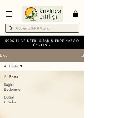
5000 TL VE ÜZERİ SİPARİŞLERDE KARGO
ÜCRETSİZ
Blog
All Posts
All Posts
Sağlıklı
Beslenme
Doğal
Ürünler