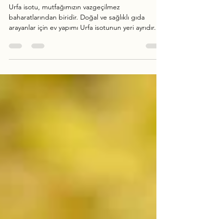
Ev Yapımı Urfa İsotu Çevrimiçi
Satın Alın
Urfa isotu, mutfağımızın vazgeçilmez
baharatlarından biridir. Doğal ve sağlıklı gıda
arayanlar için ev yapımı Urfa isotunun yeri ayrıdır.
Kendim de uzun süredir bu lezzeti evde yapıyor ve
çevrimiçi olarak satın alıyorum. Bu yazıda, ev yapımı
Urfa isotunun ne kadar özel olduğunu, nasıl
yapıldığını ve neden online olarak satın almanız
gerektiğini anlatacağım. Ev Yapımı Urfa İsotu
Nedir? Ev yapımı Urfa isot, taze ve doğal
malzemelerle hazırlanır. Urfa bölgesinin iklimi ve
toprak