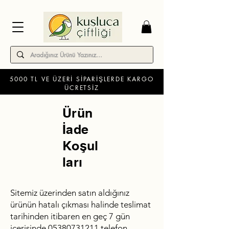
5000 TL VE ÜZERİ SİPARİŞLERDE KARGO
ÜCRETSİZ
Ürün
İade
Koşul
ları
Sitemiz üzerinden satın aldığınız
ürünün hatalı çıkması halinde teslimat
tarihinden itibaren en geç 7 gün
içerisinde
05380731211
telefon