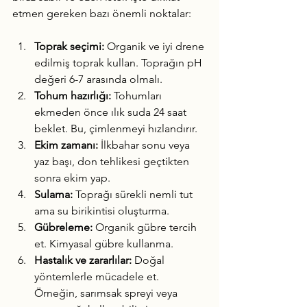
etmen gereken bazı önemli noktalar:
Toprak seçimi:
 Organik ve iyi drene 
edilmiş toprak kullan. Toprağın pH 
değeri 6-7 arasında olmalı.
Tohum hazırlığı:
 Tohumları 
ekmeden önce ılık suda 24 saat 
beklet. Bu, çimlenmeyi hızlandırır.
Ekim zamanı:
 İlkbahar sonu veya 
yaz başı, don tehlikesi geçtikten 
sonra ekim yap.
Sulama:
 Toprağı sürekli nemli tut 
ama su birikintisi oluşturma.
Gübreleme:
 Organik gübre tercih 
et. Kimyasal gübre kullanma.
Hastalık ve zararlılar:
 Doğal 
yöntemlerle mücadele et. 
Örneğin, sarımsak spreyi veya 