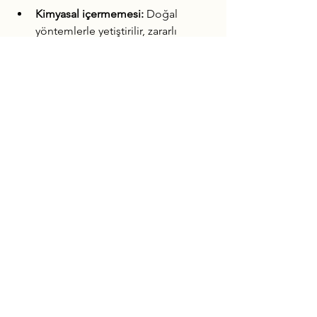
Kimyasal içermemesi:
 Doğal 
yöntemlerle yetiştirilir, zararlı 
kimyasallar yoktur.
Yüksek besin değeri:
 Vitamin ve 
mineral açısından zengindir.
Lezzetli ve doğal:
 Tatlı ve aromatik 
yapısıyla yemeklere değer katar.
Çevre dostu üretim:
 Toprağı ve 
suyu korur, sürdürülebilir tarımı 
destekler.
Kuşluca Çiftliği gibi üreticiler, bu doğal 
ürünleri tescilli lezzetlerle buluşturuyor. 
Atalık tohum domatesleri, sağlıklı 
yaşam için vazgeçilmez bir seçenek.
Atalık tohum domatesleri ve özellikle 