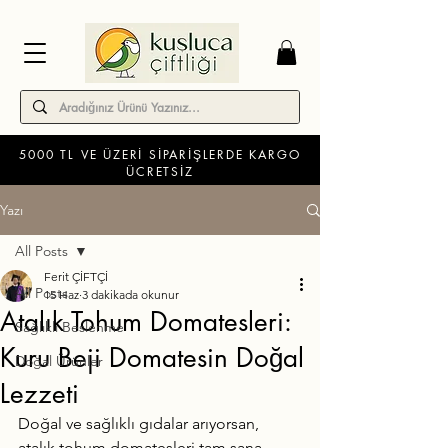
5000 TL VE ÜZERİ SİPARİŞLERDE KARGO
ÜCRETSİZ
Yazı
All Posts
Ferit ÇİFTÇİ
All Posts
15 Haz
3 dakikada okunur
Atalık Tohum Domatesleri:
Sağlıklı Beslenme
Kuru Beji Domatesin Doğal
Doğal Ürünler
Lezzeti
Doğal ve sağlıklı gıdalar arıyorsan, 
atalık tohum domatesleri tam sana 